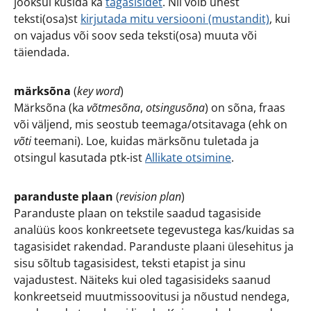
jooksul küsida ka
tagasisidet
. Nii võib ühest
teksti(osa)st
kirjutada mitu versiooni (mustandit)
, kui
on vajadus või soov seda teksti(osa) muuta või
täiendada.
märksõna
(
key word
)
Märksõna (ka
võtmesõna
,
otsingusõna
) on sõna, fraas
või väljend, mis seostub teemaga/otsitavaga (ehk on
võti
teemani). Loe, kuidas märksõnu tuletada ja
otsingul kasutada ptk-ist
Allikate otsimine
.
paranduste plaan
(
revision plan
)
Paranduste plaan on tekstile saadud tagasiside
analüüs koos konkreetsete tegevustega kas/kuidas sa
tagasisidet rakendad. Paranduste plaani ülesehitus ja
sisu sõltub tagasisidest, teksti etapist ja sinu
vajadustest. Näiteks kui oled tagasisideks saanud
konkreetseid muutmissoovitusi ja nõustud nendega,