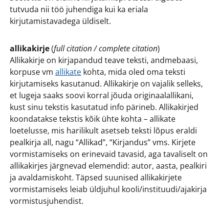
tutvuda nii töö juhendiga kui ka eriala
kirjutamistavadega üldiselt.
allikakirje
(
full citation / complete citation
)
Allikakirje on kirjapandud teave teksti, andmebaasi,
korpuse vm
allikate
kohta, mida oled oma teksti
kirjutamiseks kasutanud. Allikakirje on vajalik selleks,
et lugeja saaks soovi korral jõuda originaalallikani,
kust sinu tekstis kasutatud info pärineb. Allikakirjed
koondatakse tekstis kõik ühte kohta – allikate
loetelusse, mis harilikult asetseb teksti lõpus eraldi
pealkirja all, nagu “Allikad”, “Kirjandus” vms. Kirjete
vormistamiseks on erinevaid tavasid, aga tavaliselt on
allikakirjes järgnevad elemendid: autor, aasta, pealkiri
ja avaldamiskoht. Täpsed suunised allikakirjete
vormistamiseks leiab üldjuhul kooli/instituudi/ajakirja
vormistusjuhendist.