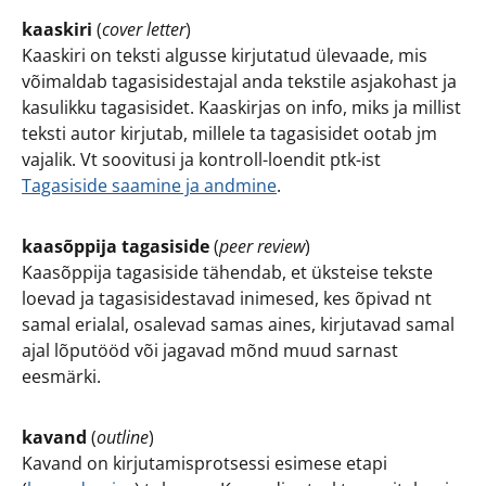
kaaskiri
(
cover letter
)
Kaaskiri on teksti algusse kirjutatud ülevaade, mis
võimaldab tagasisidestajal anda tekstile asjakohast ja
kasulikku tagasisidet. Kaaskirjas on info, miks ja millist
teksti autor kirjutab, millele ta tagasisidet ootab jm
vajalik. Vt soovitusi ja kontroll-loendit ptk-ist
Tagasiside saamine ja andmine
.
kaasõppija tagasiside
(
peer review
)
Kaasõppija tagasiside tähendab, et üksteise tekste
loevad ja tagasisidestavad inimesed, kes õpivad nt
samal erialal, osalevad samas aines, kirjutavad samal
ajal lõputööd või jagavad mõnd muud sarnast
eesmärki.
kavand
(
outline
)
Kavand on kirjutamisprotsessi esimese etapi