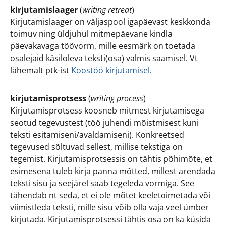
kirjutamislaager
(
writing retreat
)
Kirjutamislaager on väljaspool igapäevast keskkonda
toimuv ning üldjuhul mitmepäevane kindla
päevakavaga töövorm, mille eesmärk on toetada
osalejaid käsiloleva teksti(osa) valmis saamisel. Vt
lähemalt ptk-ist
Koostöö kirjutamisel
.
kirjutamisprotsess
(
writing process
)
Kirjutamisprotsess koosneb mitmest kirjutamisega
seotud tegevustest (töö juhendi mõistmisest kuni
teksti esitamiseni/avaldamiseni). Konkreetsed
tegevused sõltuvad sellest, millise tekstiga on
tegemist. Kirjutamisprotsessis on tähtis põhimõte, et
esimesena tuleb kirja panna mõtted, millest arendada
teksti sisu ja seejärel saab tegeleda vormiga. See
tähendab nt seda, et ei ole mõtet keeletoimetada või
viimistleda teksti, mille sisu võib olla vaja veel ümber
kirjutada. Kirjutamisprotsessi tähtis osa on ka küsida