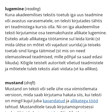
lugemine
(
reading
)
Kuna akadeemilises tekstis toetub iga uus teadmine
või avastus varasematele, on teksti kirjutades tähtis
eri teadmistega kursis olla. Nii on iga akadeemilise
teksti kirjutamise osa teemakohaste allikate lugemine.
Esiteks aitab allikatega töötamine sul leida lünki (st
mida üldse on mõtet või vajadust uurida) ja teiseks
toetab sind lünga täitmisel (st mis on need
olemasolevad teadmised, mille põhjal sa saad edasi
liikuda). Kõigile teistelt autoritelt võetud teadmistele
ja mõtetele tuleb tekstis alati viidata (vt ka
allikas
).
mustand
(
draft
)
Mustand on teksti või selle ühe osa viimistlemata
versioon, mida saab kirjutama hakata siis, kui teksti
on mingil kujul juba
kavandatud
ja
allikatega tööd
tehtud. Mustanditele tasub kirjutamisprotsessi