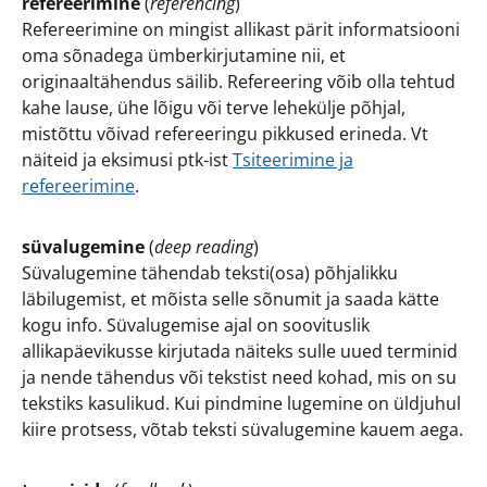
refereerimine
(
referencing
)
Refereerimine on mingist allikast pärit informatsiooni
oma sõnadega ümberkirjutamine nii, et
originaaltähendus säilib. Refereering võib olla tehtud
kahe lause, ühe lõigu või terve lehekülje põhjal,
mistõttu võivad refereeringu pikkused erineda. Vt
näiteid ja eksimusi ptk-ist
Tsiteerimine ja
refereerimine
.
süvalugemine
(
deep reading
)
Süvalugemine tähendab teksti(osa) põhjalikku
läbilugemist, et mõista selle sõnumit ja saada kätte
kogu info. Süvalugemise ajal on soovituslik
allikapäevikusse kirjutada näiteks sulle uued terminid
ja nende tähendus või tekstist need kohad, mis on su
tekstiks kasulikud. Kui pindmine lugemine on üldjuhul
kiire protsess, võtab teksti süvalugemine kauem aega.