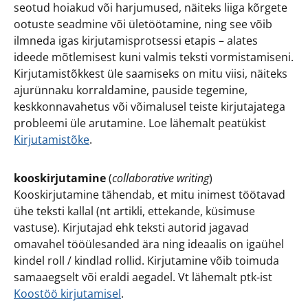
seotud hoiakud või harjumused, näiteks liiga kõrgete
ootuste seadmine või ületöötamine, ning see võib
ilmneda igas kirjutamisprotsessi etapis – alates
ideede mõtlemisest kuni valmis teksti vormistamiseni.
Kirjutamistõkkest üle saamiseks on mitu viisi, näiteks
ajurünnaku korraldamine, pauside tegemine,
keskkonnavahetus või võimalusel teiste kirjutajatega
probleemi üle arutamine. Loe lähemalt peatükist
Kirjutamistõke
.
kooskirjutamine
(
collaborative writing
)
Kooskirjutamine tähendab, et mitu inimest töötavad
ühe teksti kallal (nt artikli, ettekande, küsimuse
vastuse). Kirjutajad ehk teksti autorid jagavad
omavahel tööülesanded ära ning ideaalis on igaühel
kindel roll / kindlad rollid. Kirjutamine võib toimuda
samaaegselt või eraldi aegadel. Vt lähemalt ptk-ist
Koostöö kirjutamisel
.