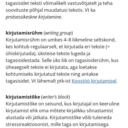
tagasisidet teksti võimalikelt vastuvõtjatelt ja teha
soovituste põhjal muudatusi tekstis. Vt ka
protsessikeskne kirjutamine
.
kirjutamisrühm
(
writing group
)
Kirjutamisrühm on umbes 4–8 liikmeline seltskond,
kes kohtub regulaarselt, et kirjutada eri tekste (=
ühiskirjutada), üksteise tekste lugeda ja
tagasisidestada. Selle üks liik on tagasisiderühm, kus
üheaegselt tekste ei kirjutata, aga loetakse
kohtumiseks kirjutatud tekste ning antakse
tagasisidet. Vt lähemalt ptk-ist
Koostöö kirjutamisel
.
kirjutamistõke
(
writer’s block
)
Kirjutamistõke on seisund, kus kirjutajal on keeruline
kirjutamist ehk oma mõtete kirjalikku sõnastamist
alustada või jätkata. Kirjutamistõke võib tuleneda
stressireaktsioonist, mille taga on kirjutamisega