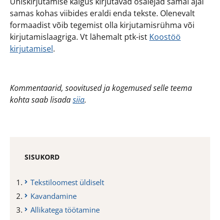
Ühiskirjutamise käigus kirjutavad osalejad samal ajal
samas kohas viibides eraldi enda tekste. Olenevalt
formaadist võib tegemist olla kirjutamisrühma või
kirjutamislaagriga. Vt lähemalt ptk-ist
Koostöö
kirjutamisel
.
Kommentaarid, soovitused ja kogemused selle teema
kohta saab lisada
siia
.
SISUKORD
Tekstiloomest üldiselt
Kavandamine
Allikatega töötamine