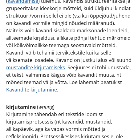
(
kavandamise
) tulemus. Kavandis struktureeritakse ja
grupeeritakse ideekorje mõtteid, kuid üldjuhul kindlat
struktuuri/vormi sellel ei ole (v.a kui õppejõud/juhend
on kavandi vormile mingid nõuded määranud).
Näiteks võib kavand sisaldada märksõnade loendeid,
allteemade kirjeldusi, allikate põhjal tehtud märkmeid
või kõikvõimalikke teemaga seostuvaid mõtteid.
Kavandi võib teha nii terviktekstile kui ka selle
väiksematel osadele. Kavand on justkui alus või suund
mustandite kirjutamiseks
. Seejuures ei tohi unustada,
et teksti valmimise käigus võib kavandit muuta, nt
mõned teemad välja võtta. Loe lähemalt peatükist
Kavandite kirjutamine
.
kirjutamine
(
writing
)
Kirjutamine tähendab eri tekstide loomist
kirjutamisprotsessis (nt kavandid, mustandid,
allikapäevik, aga ka vabas vormis mõtted ja
refleksioonid). Protsessikeskses kirjutamises ei ole