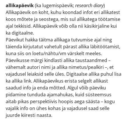
allikapäevik
(ka lugemispäevik;
research diary
)
Allikapäevik on koht, kuhu koondad infot eri allikatest
koos mõtete ja seostega, mis sul allikatega töötamise
ajal tekkisid. Allikapäevik võib olla nii käsikirjaline kui
ka digitaalne.
Päevikut hakka täitma allikaga tutvumise ajal ning
täienda kirjutatut vahetult pärast allika läbitöötamist,
kuna siis on loetu/nähtu/vm värskelt meeles.
Päevikusse märgi kindlasti allika taustaandmed –
vähemalt autori nimi ja allika nimetus/pealkiri –, et
vajadusel leiaksid selle üles. Digitaalse allika puhul lisa
ka allika link. Allikapäevikus erista selgelt allikast
saadud info ja enda mõtted. Algul võib päeviku
pidamine tunduda ajamahukas, kuid süsteemsus
aitab pikas perspektiivis hoopis aega säästa – kogu
vajalik info on ühes kohas ja vajadusel saad selle
juurde kiiresti naasta.