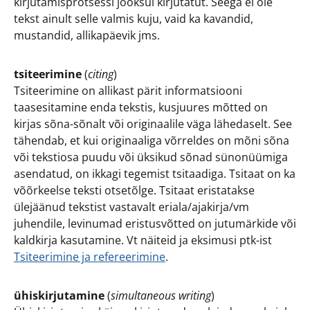
kirjutamisprotsessi jooksul kirjutatut. Seega ei ole
tekst ainult selle valmis kuju, vaid ka kavandid,
mustandid, allikapäevik jms.
tsiteerimine
(
citing
)
Tsiteerimine on allikast pärit informatsiooni
taasesitamine enda tekstis, kusjuures mõtted on
kirjas sõna-sõnalt või originaalile väga lähedaselt. See
tähendab, et kui originaaliga võrreldes on mõni sõna
või tekstiosa puudu või üksikud sõnad sünonüümiga
asendatud, on ikkagi tegemist tsitaadiga. Tsitaat on ka
võõrkeelse teksti otsetõlge. Tsitaat eristatakse
ülejäänud tekstist vastavalt eriala/ajakirja/vm
juhendile, levinumad eristusvõtted on jutumärkide või
kaldkirja kasutamine. Vt näiteid ja eksimusi ptk-ist
Tsiteerimine ja refereerimine
.
ühiskirjutamine
(
simultaneous writing
)