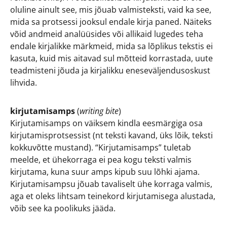
oluline ainult see, mis jõuab valmisteksti, vaid ka see,
mida sa protsessi jooksul endale kirja paned. Näiteks
võid andmeid analüüsides või allikaid lugedes teha
endale kirjalikke märkmeid, mida sa lõplikus tekstis ei
kasuta, kuid mis aitavad sul mõtteid korrastada, uute
teadmisteni jõuda ja kirjalikku eneseväljendusoskust
lihvida.
kirjutamisamps
(
writing bite
)
Kirjutamisamps on väiksem kindla eesmärgiga osa
kirjutamisprotsessist (nt teksti kavand, üks lõik, teksti
kokkuvõtte mustand). “Kirjutamisamps” tuletab
meelde, et ühekorraga ei pea kogu teksti valmis
kirjutama, kuna suur amps kipub suu lõhki ajama.
Kirjutamisampsu jõuab tavaliselt ühe korraga valmis,
aga et oleks lihtsam teinekord kirjutamisega alustada,
võib see ka poolikuks jääda.