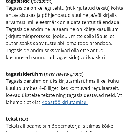
tagasiside
(
feedback
)
Tagasiside on kellegi tehtu (nt kirjutatud teksti) kohta
antav sisukas ja põhjendatud suuline ja/või kirjalik
arvamus, mille eesmärk on aidata tehtut täiendada.
Tagasiside andmine ja saamine on kõige kasulikum
(kirjutamis)protsessi jooksul, mitte selle lõpus, et
autor saaks soovituste abil oma tööd arendada.
Tagasiside andmiseks võivad olla ette antud
küsimused (suunatud tagasiside) või kaaskiri.
tagasisiderühm
(
peer review group
)
Tagasisiderühm on üks kirjutamisrühma liike, kuhu
kuulub umbes 4–8 liiget, kes kohtuvad regulaarselt,
loevad üksteise tekste ning tagasisidestavad neid. Vt
lähemalt ptk-ist
Koostöö kirjutamisel
.
tekst
(
text
)
Teksti all peame siin õppematerjalis silmas kõike