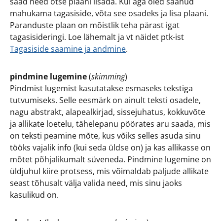
saad need otse plaani lisada. Kui aga oled saanud
mahukama tagasiside, võta see osadeks ja lisa plaani.
Paranduste plaan on mõistlik teha pärast igat
tagasisideringi. Loe lähemalt ja vt näidet ptk-ist
Tagasiside saamine ja andmine
.
pindmine lugemine
(
skimming
)
Pindmist lugemist kasutatakse esmaseks tekstiga
tutvumiseks. Selle eesmärk on ainult teksti osadele,
nagu abstrakt, alapealkirjad, sissejuhatus, kokkuvõte
ja allikate loetelu, tähelepanu pöörates aru saada, mis
on teksti peamine mõte, kus võiks selles asuda sinu
tööks vajalik info (kui seda üldse on) ja kas allikasse on
mõtet põhjalikumalt süveneda. Pindmine lugemine on
üldjuhul kiire protsess, mis võimaldab paljude allikate
seast tõhusalt välja valida need, mis sinu jaoks
kasulikud on.