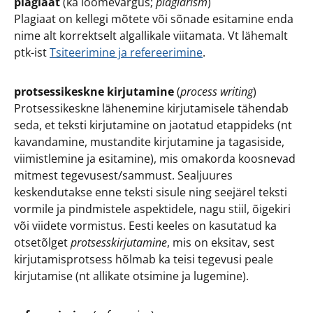
plagiaat
(ka loomevargus;
plagiarism
)
Plagiaat on kellegi mõtete või sõnade esitamine enda
nime alt korrektselt algallikale viitamata. Vt lähemalt
ptk-ist
Tsiteerimine ja refereerimine
.
protsessikeskne kirjutamine
(
process writing
)
Protsessikeskne lähenemine kirjutamisele tähendab
seda, et teksti kirjutamine on jaotatud etappideks (nt
kavandamine, mustandite kirjutamine ja tagasiside,
viimistlemine ja esitamine), mis omakorda koosnevad
mitmest tegevusest/sammust. Sealjuures
keskendutakse enne teksti sisule ning seejärel teksti
vormile ja pindmistele aspektidele, nagu stiil, õigekiri
või viidete vormistus. Eesti keeles on kasutatud ka
otsetõlget
protsesskirjutamine
, mis on eksitav, sest
kirjutamisprotsess hõlmab ka teisi tegevusi peale
kirjutamise (nt allikate otsimine ja lugemine).