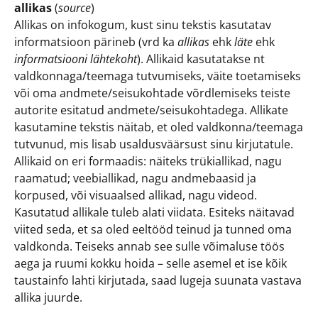
allikas
(
source
)
Allikas on infokogum, kust sinu tekstis kasutatav
informatsioon pärineb (vrd ka
allikas
ehk
läte
ehk
informatsiooni lähtekoht
). Allikaid kasutatakse nt
valdkonnaga/teemaga tutvumiseks, väite toetamiseks
või oma andmete/seisukohtade võrdlemiseks teiste
autorite esitatud andmete/seisukohtadega. Allikate
kasutamine tekstis näitab, et oled valdkonna/teemaga
tutvunud, mis lisab usaldusväärsust sinu kirjutatule.
Allikaid on eri formaadis: näiteks trükiallikad, nagu
raamatud; veebiallikad, nagu andmebaasid ja
korpused, või visuaalsed allikad, nagu videod.
Kasutatud allikale tuleb alati viidata. Esiteks näitavad
viited seda, et sa oled eeltööd teinud ja tunned oma
valdkonda. Teiseks annab see sulle võimaluse töös
aega ja ruumi kokku hoida – selle asemel et ise kõik
taustainfo lahti kirjutada, saad lugeja suunata vastava
allika juurde.