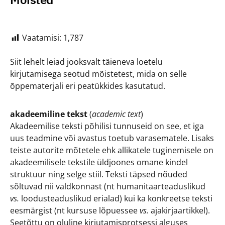
Vaatamisi:
1,787
Siit lehelt leiad jooksvalt täieneva loetelu
kirjutamisega seotud mõistetest, mida on selle
õppematerjali eri peatükkides kasutatud.
akadeemiline tekst
(
academic text
)
Akadeemilise teksti põhilisi tunnuseid on see, et iga
uus teadmine või avastus toetub varasematele. Lisaks
teiste autorite mõtetele ehk allikatele tuginemisele on
akadeemilisele tekstile üldjoones omane kindel
struktuur ning selge stiil. Teksti täpsed nõuded
sõltuvad nii valdkonnast (nt humanitaarteaduslikud
vs.
loodusteaduslikud erialad) kui ka konkreetse teksti
eesmärgist (nt kursuse lõpuessee
vs.
ajakirjaartikkel).
Seetõttu on oluline kirjutamisprotsessi alguses