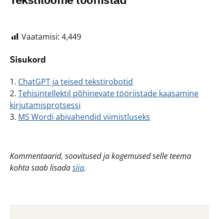
Vaatamisi:
4,449
Sisukord
1.
ChatGPT ja teised tekstirobotid
2.
Tehisintellektil põhinevate tööriistade kaasamine
kirjutamisprotsessi
3.
MS Wordi abivahendid viimistluseks
Kommentaarid, soovitused ja kogemused selle teema
kohta saab lisada
siia
.