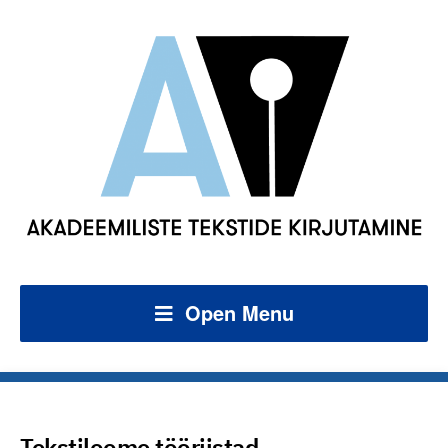
Open Menu
Tekstiloome tööriistad