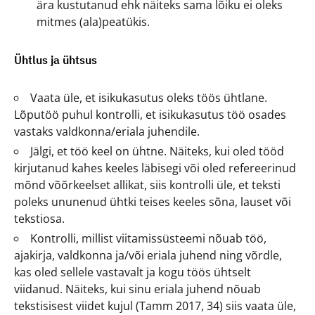
ära kustutanud ehk näiteks sama lõiku ei oleks
mitmes (ala)peatükis.
Ühtlus ja ühtsus
Vaata üle, et isikukasutus oleks töös ühtlane.
Lõputöö puhul kontrolli, et isikukasutus töö osades
vastaks valdkonna/eriala juhendile.
Jälgi, et töö keel on ühtne. Näiteks, kui oled tööd
kirjutanud kahes keeles läbisegi või oled refereerinud
mõnd võõrkeelset allikat, siis kontrolli üle, et teksti
poleks ununenud ühtki teises keeles sõna, lauset või
tekstiosa.
Kontrolli, millist viitamissüsteemi nõuab töö,
ajakirja, valdkonna ja/või eriala juhend ning võrdle,
kas oled sellele vastavalt ja kogu töös ühtselt
viidanud. Näiteks, kui sinu eriala juhend nõuab
tekstisisest viidet kujul (Tamm 2017, 34) siis vaata üle,