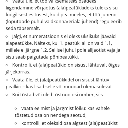
Vaata üle, et töö väiksemateks osadeks
liigendamine või jaotus (ala)peatükkideks tuleks sisu
loogilisest esitusest, kuid pea meeles, et töö juhend
(lõputööde puhul valdkonna/eriala juhend) reguleerib
seda täpsemalt.
Jälgi, et numeratsioonis ei oleks üksikuks jäävaid
alapeatükke. Näiteks, kui 1. peatüki all on vaid 1.1,
millele ei järgne 1.2. Sellisel juhul pole alljaotist vaja ja
sisu saab paigutada põhipeatükki.
Kontrolli, et (ala)peatükid on sisust lähtuvalt õiges
järjekorras.
Vaata üle, et (ala)peatükkidel on sisust lähtuv
pealkiri – kas lisad selle või muudad olemasolevat.
Kui tõstad või oled tõstnud osi ümber, siis
vaata eelmist ja järgmist lõiku: kas vahele
tõstetud osa on nendega seotud;
kontrolli, et oleksid osa algsest (ala)peatükist