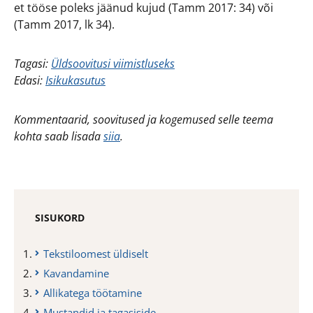
et tööse poleks jäänud kujud (Tamm 2017: 34) või
(Tamm 2017, lk 34).
Tagasi:
Üldsoovitusi viimistluseks
Edasi:
Isikukasutus
Kommentaarid, soovitused ja kogemused selle teema
kohta saab lisada
siia
.
SISUKORD
Tekstiloomest üldiselt
Kavandamine
Allikatega töötamine
Mustandid ja tagasiside