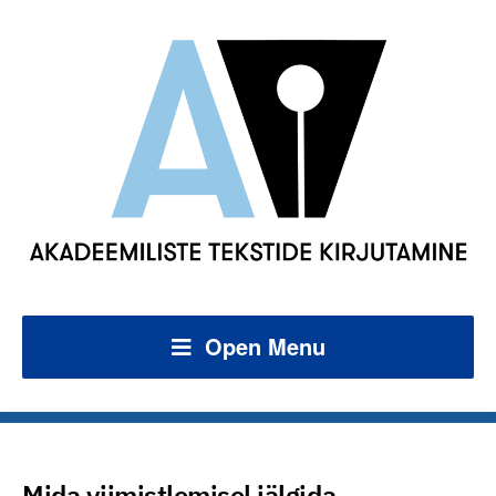
Open Menu
Mida viimistlemisel jälgida