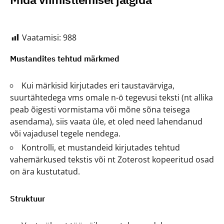
Vaatamisi:
988
Mustandites tehtud märkmed
Kui märkisid kirjutades eri taustavärviga,
suurtähtedega vms omale n-ö tegevusi teksti (nt allika
peab õigesti vormistama või mõne sõna teisega
asendama), siis vaata üle, et oled need lahendanud
või vajadusel tegele nendega.
Kontrolli, et mustandeid kirjutades tehtud
vahemärkused tekstis või nt Zoterost kopeeritud osad
on ära kustutatud.
Struktuur