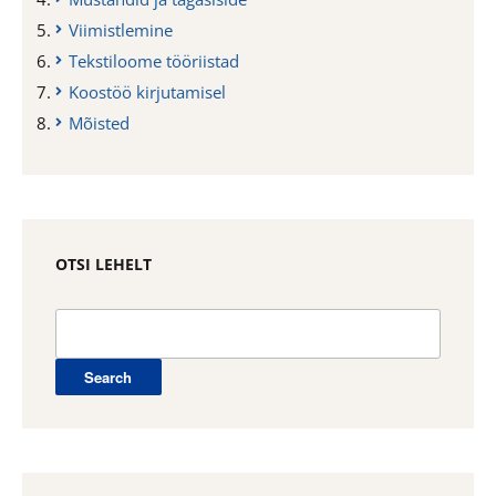
Viimistlemine
Tekstiloome tööriistad
Koostöö kirjutamisel
Mõisted
OTSI LEHELT
Search
for: