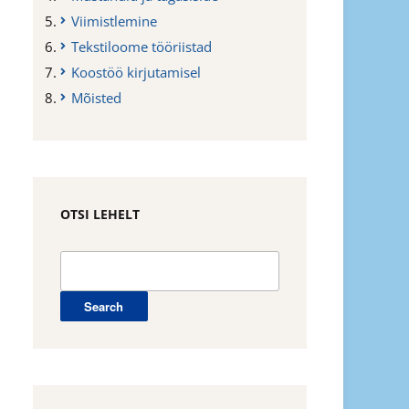
Viimistlemine
Tekstiloome tööriistad
Koostöö kirjutamisel
Mõisted
OTSI LEHELT
Search
for: