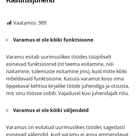
Vaatamisi:
989
Varamus ei ole kõiki funktsioone
Varamu esitab uurimuslikes töödes tüüpiliselt
esinevad funktsioonid (nt teema esitamine, niši
näitamine, tulemuste esitamine jms), kuid mitte kõiki
mõeldavaid funktsioone. Kasuta varamut koos oma
õppekaval kehtiva kirjalike tööde juhendiga ja otsusta,
mis sinu töösse sobib. Vajadusel küsi juhendajalt nõu.
Varamus ei ole kõiki väljendeid
Varamus on esitatud uurimuslikes töödes sagedasti
esinevad väljendid, kuid varamu ei anna ammendavat