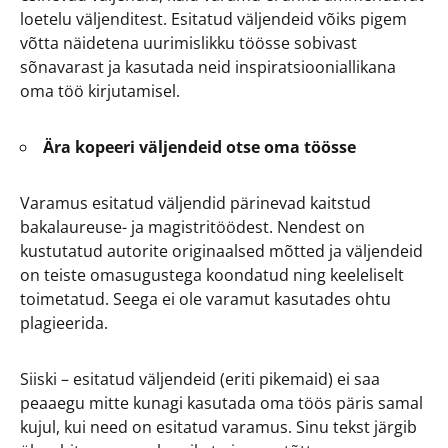
loetelu väljenditest. Esitatud väljendeid võiks pigem
võtta näidetena uurimislikku töösse sobivast
sõnavarast ja kasutada neid inspiratsiooniallikana
oma töö kirjutamisel.
Ära kopeeri väljendeid otse oma töösse
Varamus esitatud väljendid pärinevad kaitstud
bakalaureuse- ja magistritöödest. Nendest on
kustutatud autorite originaalsed mõtted ja väljendeid
on teiste omasugustega koondatud ning keeleliselt
toimetatud. Seega ei ole varamut kasutades ohtu
plagieerida.
Siiski – esitatud väljendeid (eriti pikemaid) ei saa
peaaegu mitte kunagi kasutada oma töös päris samal
kujul, kui need on esitatud varamus. Sinu tekst järgib