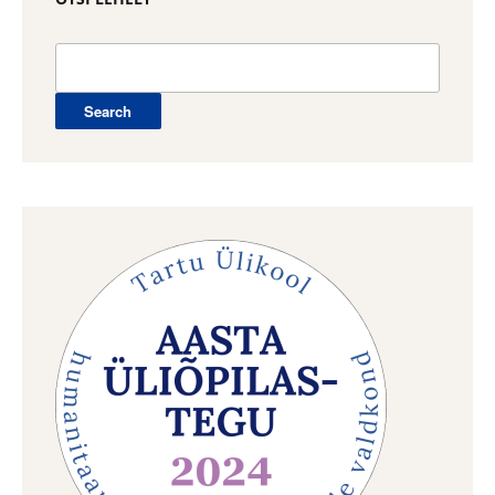
Search
for: