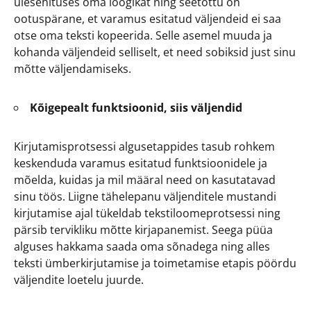
ülesehituses oma loogikat ning seetõttu on
ootuspärane, et varamus esitatud väljendeid ei saa
otse oma teksti kopeerida. Selle asemel muuda ja
kohanda väljendeid selliselt, et need sobiksid just sinu
mõtte väljendamiseks.
Kõigepealt funktsioonid, siis väljendid
Kirjutamisprotsessi algusetappides tasub rohkem
keskenduda varamus esitatud funktsioonidele ja
mõelda, kuidas ja mil määral need on kasutatavad
sinu töös. Liigne tähelepanu väljenditele mustandi
kirjutamise ajal tükeldab tekstiloomeprotsessi ning
pärsib tervikliku mõtte kirjapanemist. Seega püüa
alguses hakkama saada oma sõnadega ning alles
teksti ümberkirjutamise ja toimetamise etapis pöördu
väljendite loetelu juurde.