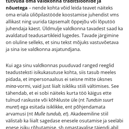
tutvuda oma valdkonna traditsioonide ja
nõuetega
– nende kohta võid leida teavet näiteks
oma eriala üliõpilastööde koostamise juhendist vms
allikast ning uurida täpsemalt õppejõu või lõputöö
juhendaja käest. Üldmulje valdkonna tavadest saad ka
avaldatud teadusartikleid lugedes. Tavade järgimine
on oluline selleks, et sinu tekst mõjuks vastuvõetava
ja sina ise valdkonna asjatundjana.
Kui aga sinu valdkonnas puuduvad ranged reeglid
teadusteksti isikukasutuse kohta, siis tasub meeles
pidada, et impersonaalsus ei seisne mitte üksnes
mina
-vormi, vaid just liialt isikliku stiili vältimises. See
tähendab, et ei sobi näiteks kurta töö käigus ette
tulnud raskuste või kõhkluste üle (nt
Tundsin suurt
muret
) ega esitada isiklikke, ent põhjendamata
arvamusi (nt
Mulle tundub, et
). Akadeemiline stiil
välistab ka liialt sagedase enesele osutamise ja seeläbi
enese isiku rõhutamise, sh omastavalise täiendi abil