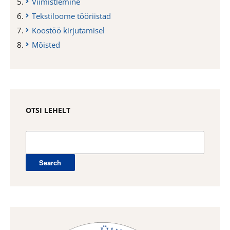
Viimistlemine
Tekstiloome tööriistad
Koostöö kirjutamisel
Mõisted
OTSI LEHELT
Search
for: