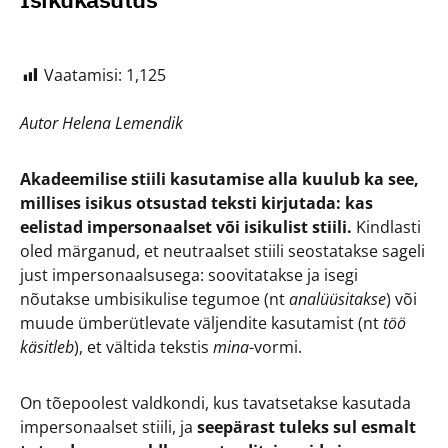
Vaatamisi:
1,125
Autor Helena Lemendik
Akadeemilise stiili kasutamise alla kuulub ka see,
millises isikus otsustad teksti kirjutada: kas
eelistad impersonaalset või isikulist stiili.
Kindlasti
oled märganud, et neutraalset stiili seostatakse sageli
just impersonaalsusega: soovitatakse ja isegi
nõutakse umbisikulise tegumoe (nt
analüüsitakse
) või
muude ümberütlevate väljendite kasutamist (nt
töö
käsitleb
), et vältida tekstis
mina
-vormi.
On tõepoolest valdkondi, kus tavatsetakse kasutada
impersonaalset stiili, ja
seepärast tuleks sul esmalt