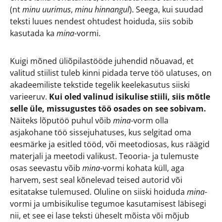
(nt
minu uurimus
,
minu hinnangul
). Seega, kui suudad
teksti luues nendest ohtudest hoiduda, siis sobib
kasutada ka
mina
-vormi.
Kuigi mõned üliõpilastööde juhendid nõuavad, et
valitud stiilist tuleb kinni pidada terve töö ulatuses, on
akadeemiliste tekstide tegelik keelekasutus siiski
varieeruv.
Kui oled valinud isikulise stiili, siis mõtle
selle üle, missugustes töö osades on see sobivam.
Näiteks lõputöö puhul võib
mina
-vorm olla
asjakohane töö sissejuhatuses, kus selgitad oma
eesmärke ja esitled tööd, või meetodiosas, kus räägid
materjali ja meetodi valikust. Teooria- ja tulemuste
osas seevastu võib
mina
-vormi kohata küll, aga
harvem, sest seal kõnelevad teised autorid või
esitatakse tulemused. Oluline on siiski hoiduda
mina
-
vormi ja umbisikulise tegumoe kasutamisest läbisegi
nii, et see ei lase teksti üheselt mõista või mõjub