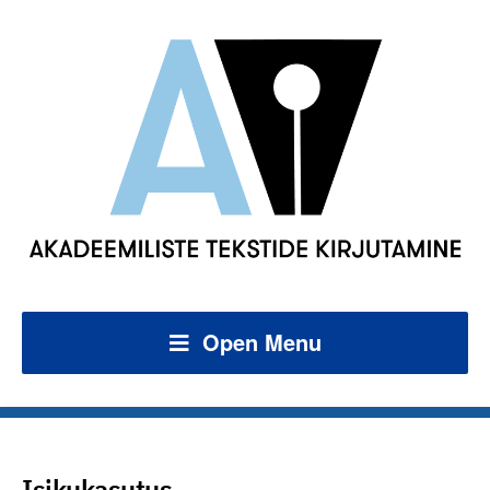
Open Menu
Isikukasutus